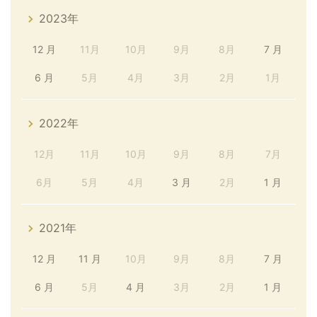
2023年
12 月
11月
10月
9月
8月
7 月
6 月
5月
4月
3月
2月
1月
2022年
12月
11月
10月
9月
8月
7月
6月
5月
4月
3 月
2月
1 月
2021年
12 月
11 月
10月
9月
8月
7 月
6 月
5月
4 月
3月
2月
1 月