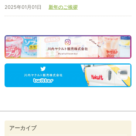
2025年01月01日
新年のご挨拶
アーカイブ