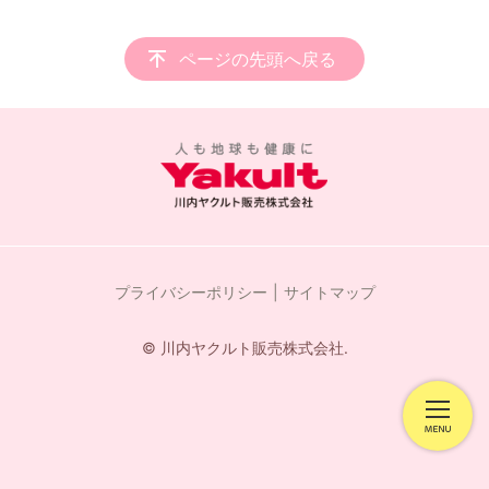
ページの先頭へ戻る
プライバシーポリシー
サイトマップ
© 川内ヤクルト販売株式会社.