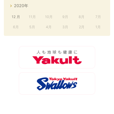
2020年
12 月
11月
10月
9月
8月
7月
6月
5月
4月
3月
2月
1月