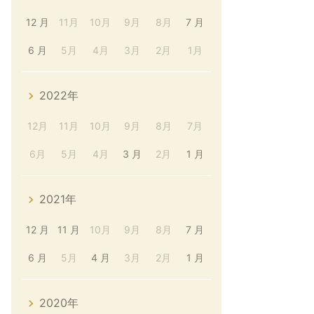
12 月
11月
10月
9月
8月
7 月
6 月
5月
4月
3月
2月
1月
2022年
12月
11月
10月
9月
8月
7月
6月
5月
4月
3 月
2月
1 月
2021年
12 月
11 月
10月
9月
8月
7 月
6 月
5月
4 月
3月
2月
1 月
2020年