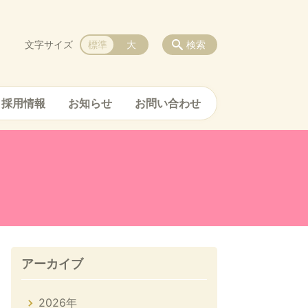
文字サイズ
標準
大
検索
採用情報
お知らせ
お問い合わせ
アーカイブ
2026年