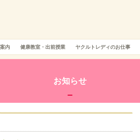
案内
健康教室・出前授業
ヤクルトレディのお仕事
お知らせ