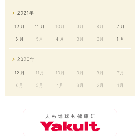
2021年
12 月
11 月
10月
9月
8月
7 月
6 月
5月
4 月
3月
2月
1 月
2020年
12 月
11月
10月
9月
8月
7月
6月
5月
4月
3月
2月
1月