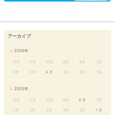
アーカイブ
2026年
12月
11月
10月
9月
8月
7月
6月
5月
4 月
3月
2月
1月
2025年
12月
11月
10月
9月
8 月
7月
6月
5月
4月
3月
2月
1 月