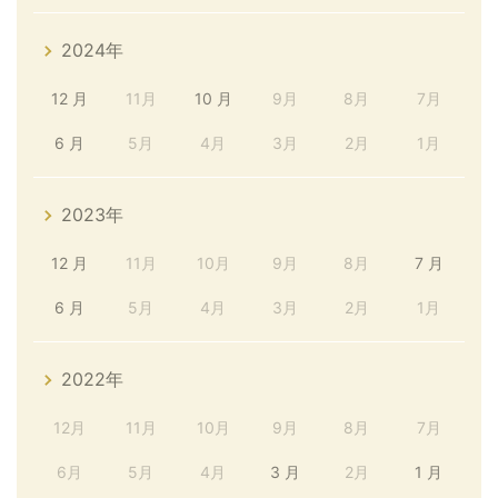
2024年
12 月
11月
10 月
9月
8月
7月
6 月
5月
4月
3月
2月
1月
2023年
12 月
11月
10月
9月
8月
7 月
6 月
5月
4月
3月
2月
1月
2022年
12月
11月
10月
9月
8月
7月
6月
5月
4月
3 月
2月
1 月