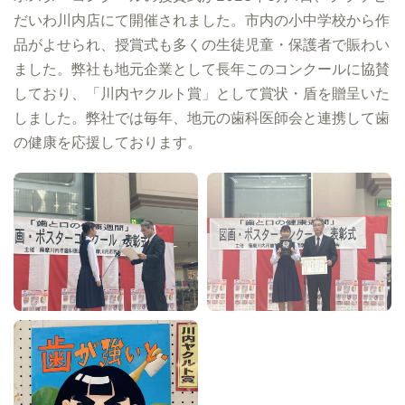
だいわ川内店にて開催されました。市内の小中学校から作
品がよせられ、授賞式も多くの生徒児童・保護者で賑わい
ました。弊社も地元企業として長年このコンクールに協賛
しており、「川内ヤクルト賞」として賞状・盾を贈呈いた
しました。弊社では毎年、地元の歯科医師会と連携して歯
の健康を応援しております。