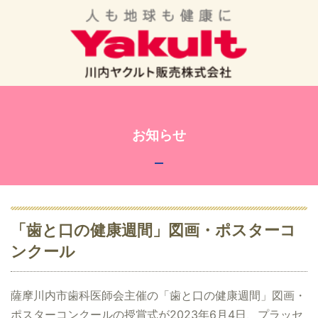
お知らせ
「歯と口の健康週間」図画・ポスターコ
ンクール
薩摩川内市歯科医師会主催の「歯と口の健康週間」図画・
ポスターコンクールの授賞式が2023年6月4日、プラッセ